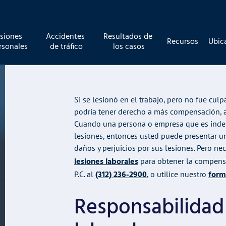
esiones 
Accidentes 
Resultados de 
Recursos
Ubic
rsonales
de tráfico
los casos
Si se lesionó en el trabajo, pero no fue cu
podría tener derecho a más compensación, 
Cuando una persona o empresa que es indep
lesiones, entonces usted puede presentar u
daños y perjuicios por sus lesiones. Pero ne
lesiones laborales
para obtener la compensa
(312) 236-2900
form
P.C. al
, o utilice nuestro
Responsabilidad 